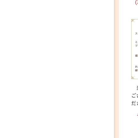
（
ご
だ