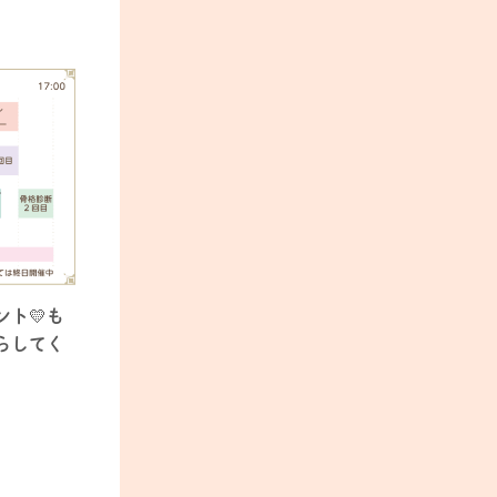
ント
💛
も
らしてく