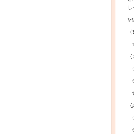
し
✨
（
（
（