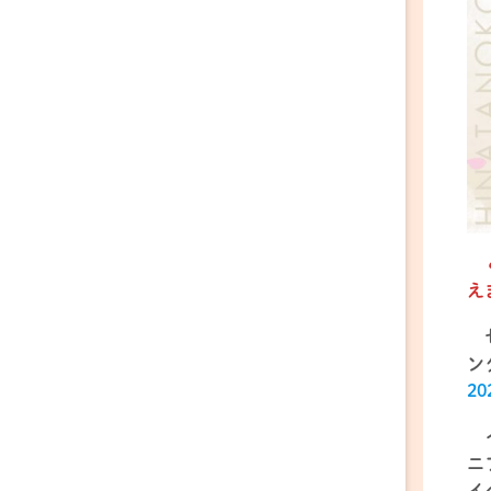
え
ン
20
ニ
イ