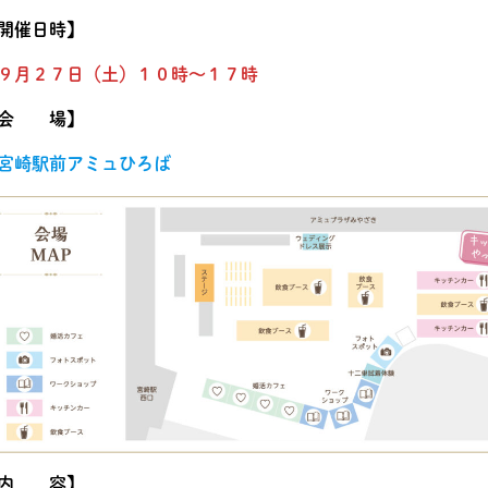
開催日時】
９月２７日（土）１０時～１７時
【会 場】
宮崎駅前アミュひろば
【内 容】