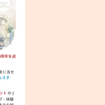
0周年を迎
まに当セ
ェスタ
ント
や
ミ
プ・体験
までお越