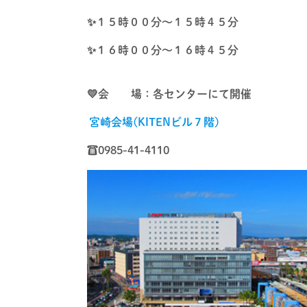
✨１５時００分～１５時４５分
✨１６時００分～１６時４５分
💛会 場：各センターにて開催
宮崎会場(KITENビル７階)
☎0985-41-4110